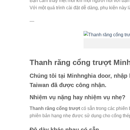
Bạn cảm thấy mệt mỏi khi mọi người nói với bạn r
Với một quá trình cài đặt dễ dàng, phụ kiện này l
—
Thanh răng cổng trượt Min
Chúng tôi tại Minhnghia door, nhập
Taiwan đã được công nhận.
Nhiệm vụ nặng hay nhiệm vụ nhẹ?
Thanh răng cổng trượt
có sẵn trong các phiên 
phiên bản hạng nhẹ được sử dụng cho cổng thép
Độ dày khác nhau có sẵn