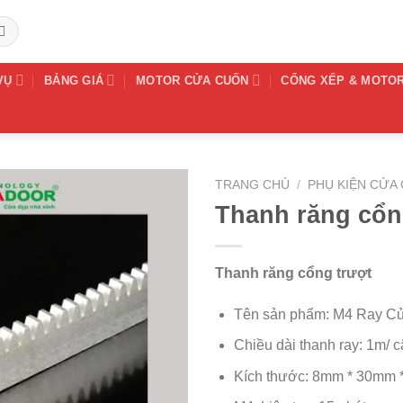
VỤ
BẢNG GIÁ
MOTOR CỬA CUỐN
CỔNG XẾP & MOTO
TRANG CHỦ
/
PHỤ KIỆN CỬA
Thanh răng cổn
Thanh răng cổng trượt
Tên sản phẩm: M4 Ray Cử
Chiều dài thanh ray: 1m/ c
Kích thước: 8mm * 30mm