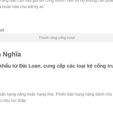
ằng bạn cần một giá đỡ cổng trượt? Giờ thì họ không cần phải n
à hoàn hảo cho bất kỳ ai!
Thanh răng cổng trượt
h Nghĩa
 khẩu từ Đài Loan, cung cấp các loại kệ cổng
bản hạng nặng hoặc hạng nhẹ. Phiên bản hạng nặng dành cho c
 chịu lực thấp.