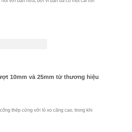
ói với bạn nữa, bởi vì bạn đã có một cái rồi!
 trượt 10mm và 25mm từ thương hiệu
ổng thép cứng với lò xo căng cao, trong khi