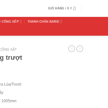
GIỎ HÀNG /
0
₫
R CỔNG XẾP
THANH CHẮN BARIE
 CỔNG SẮT
g trượt
a Lùa/Trượt
ây
 * 1005mm