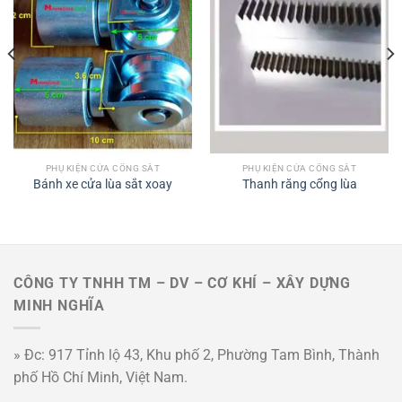
PHỤ KIỆN CỬA CỔNG SẮT
PHỤ KIỆN CỬA CỔNG SẮT
Bánh xe cửa lùa sắt xoay
Thanh răng cổng lùa
CÔNG TY TNHH TM – DV – CƠ KHÍ – XÂY DỰNG
MINH NGHĨA
» Đc: 917 Tỉnh lộ 43, Khu phố 2, Phường Tam Bình, Thành
phố Hồ Chí Minh, Việt Nam.