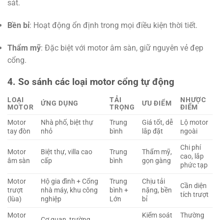
sát.
Bền bỉ
: Hoạt động ổn định trong mọi điều kiện thời tiết.
Thẩm mỹ
: Đặc biệt với motor âm sàn, giữ nguyên vẻ đẹp
cổng.
4. So sánh các loại motor cổng tự động
LOẠI
TẢI
NHƯỢC
ỨNG DỤNG
ƯU ĐIỂM
MOTOR
TRỌNG
ĐIỂM
Motor
Nhà phố, biệt thự
Trung
Giá tốt, dễ
Lộ motor
tay đòn
nhỏ
bình
lắp đặt
ngoài
Chi phí
Motor
Biệt thự, villa cao
Trung
Thẩm mỹ,
cao, lắp
âm sàn
cấp
bình
gọn gàng
phức tạp
Motor
Hộ gia đình + Cổng
Trung
Chịu tải
Cần diện
trượt
nhà máy, khu công
bình +
nặng, bền
tích trượt
(lùa)
nghiệp
Lớn
bỉ
Motor
Kiểm soát
Thường
Cơ quan, trường