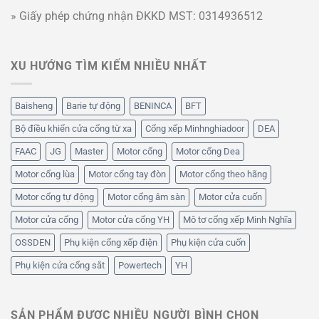
» Giấy phép chứng nhận ĐKKD MST: 0314936512
XU HƯỚNG TÌM KIẾM NHIỀU NHẤT
Baisheng
Barie tự động
BENINCA
BFT
Bộ điều khiển cửa cổng từ xa
Cổng xếp Minhnghiadoor
DEA
FAAC
JG
Master
Motor cổng
Motor cổng Dea
Motor cổng lùa
Motor cổng tay đòn
Motor cổng theo hãng
Motor cổng tự động
Motor cổng âm sàn
Motor cửa cuốn
Motor cửa cổng
Motor cửa cổng YH
Mô tơ cổng xếp Minh Nghĩa
OSSDEN
Phụ kiện cổng xếp điện
Phụ kiện cửa cuốn
Phụ kiện cửa cổng sắt
Powertech
YH
SẢN PHẨM ĐƯỢC NHIỀU NGƯỜI BÌNH CHỌN