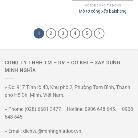
MOTOR CỔNG TỰ ĐỘNG
Mô tơ cổng xếp baisheng
1
2
3
4
5
CÔNG TY TNHH TM – DV – CƠ KHÍ – XÂY DỰNG
MINH NGHĨA
» Đc: 917 Tỉnh lộ 43, Khu phố 2, Phường Tam Bình, Thành
phố Hồ Chí Minh, Việt Nam.
» Phone: (028) 6681 3477 – Hotline: 0906 648 645. – 0908
648 645
» Email: dichvu@minhnghiadoor.vn