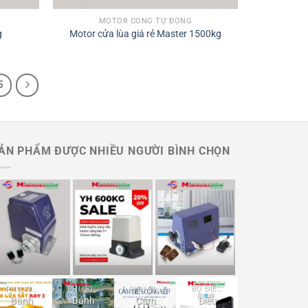
MOTOR CỔNG TỰ ĐỘNG
g
Motor cửa lùa giá rẻ Master 1500kg
5
ẢN PHẨM ĐƯỢC NHIỀU NGƯỜI BÌNH CHỌN
Motor cổng lùa JG
Motor cửa cổng YH
Motor cổng lùa YH
P370 900kg
600kg
1HP Đài Loan
PHỤ KIỆN CỬA CỔNG SẮT
PHỤ KIỆN CỬA CỔNG SẮT
PHỤ KIỆN CỔNG XẾP ĐIỆN
BỘ ĐIỀU KHIỂN CỬA CỔNG TỪ XA
Bánh
Bánh
Cảm
Điều