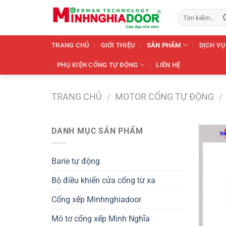
Bỏ
Tìm
qua
kiếm:
nội
dung
TRANG CHỦ
GIỚI THIỆU
SẢN PHẨM
DỊCH VỤ
PHỤ KIỆN CỔNG TỰ ĐỘNG
LIÊN HỆ
TRANG CHỦ
/
MOTOR CỔNG TỰ ĐỘNG
/
DANH MỤC SẢN PHẨM
Barie tự động
Bộ điều khiển cửa cổng từ xa
Cổng xếp Minhnghiadoor
Mô tơ cổng xếp Minh Nghĩa