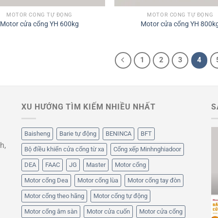
MOTOR CỔNG TỰ ĐỘNG
MOTOR CỔNG TỰ ĐỘNG
Motor cửa cổng YH 600kg
Motor cửa cổng YH 800k
1
2
3
4
XU HƯỚNG TÌM KIẾM NHIỀU NHẤT
S
Baisheng
Barie tự động
BENINCA
BFT
h,
Bộ điều khiển cửa cổng từ xa
Cổng xếp Minhnghiadoor
DEA
FAAC
JG
Master
Motor cổng
Động cơ cổng xếp
Motor cổng lùa JG SL
Baisheng 420w
2000KG
Motor cổng bánh lăn
Motor cổng Dea
Motor cổng lùa
Motor cổng tay đòn
Motor cổng theo hãng
Motor cổng tự động
PHỤ KIỆN CỔNG XẾP ĐIỆN
PHỤ KIỆN CỔNG XẾP ĐIỆN
PHỤ KIỆN CỬA CỔNG SẮT
PHỤ KIỆN CỬA CỔNG SẮT
Motor cổng âm sàn
Motor cửa cuốn
Motor cửa cổng
Bánh
Remote
Bánh
Bản lề