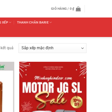
GIỎ HÀNG /
0
₫
G XẾP
THANH CHẮN BARIE
 kết quả