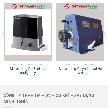
MOTOR CỔNG TỰ ĐỘNG
MOTOR CỔNG TỰ ĐỘNG
Motor cổng lùa Beninca
Motor cổng lùa yh 1hp tại Hà
800kg Italy
Nội
CÔNG TY TNHH TM – DV – CƠ KHÍ – XÂY DỰNG
MINH NGHĨA