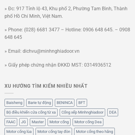
» Đc: 917 Tỉnh lộ 43, Khu phố 2, Phường Tam Bình, Thành
phố Hồ Chí Minh, Việt Nam.
» Phone: (028) 6681 3477 – Hotline: 0906 648 645. – 0908
648 645
» Email: dichvu@minhnghiadoor.vn
» Giấy phép chứng nhận ĐKKD MST: 0314936512
XU HƯỚNG TÌM KIẾM NHIỀU NHẤT
Baisheng
Barie tự động
BENINCA
BFT
Bộ điều khiển cửa cổng từ xa
Cổng xếp Minhnghiadoor
DEA
FAAC
JG
Master
Motor cổng
Motor cổng Dea
Motor cổng lùa
Motor cổng tay đòn
Motor cổng theo hãng