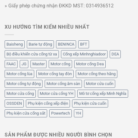
» Giấy phép chứng nhận ĐKKD MST: 0314936512
XU HƯỚNG TÌM KIẾM NHIỀU NHẤT
Baisheng
Barie tự động
BENINCA
BFT
Bộ điều khiển cửa cổng từ xa
Cổng xếp Minhnghiadoor
DEA
FAAC
JG
Master
Motor cổng
Motor cổng Dea
Motor cổng lùa
Motor cổng tay đòn
Motor cổng theo hãng
Motor cổng tự động
Motor cổng âm sàn
Motor cửa cuốn
Motor cửa cổng
Motor cửa cổng YH
Mô tơ cổng xếp Minh Nghĩa
OSSDEN
Phụ kiện cổng xếp điện
Phụ kiện cửa cuốn
Phụ kiện cửa cổng sắt
Powertech
YH
SẢN PHẨM ĐƯỢC NHIỀU NGƯỜI BÌNH CHỌN