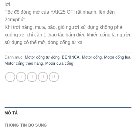
lợi.
Tốc độ đóng mở của YAK25 OTI rất nhanh, lên đến
24m/phút.
Khi trời nắng, mưa, bão, gió người sử dụng không phải
xuống xe, chỉ cần 1 thao tác bấm điều khiển cổng là người
sử dụng có thể mở, đóng cổng từ xa
Danh mục:
Motor cổng tự động
,
BENINCA
,
Motor cổng
,
Motor cổng lùa
,
Motor cổng theo hãng
,
Motor cửa cổng
MÔ TẢ
THÔNG TIN BỔ SUNG