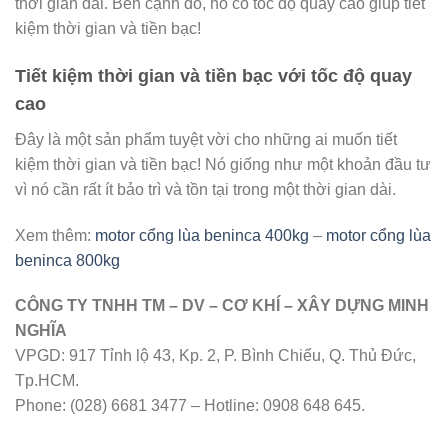
thời gian dài. Bên cạnh đó, nó có tốc độ quay cao giúp tiết
kiệm thời gian và tiền bạc!
Tiết kiệm thời gian và tiền bạc với tốc độ quay
cao
Đây là một sản phẩm tuyệt vời cho những ai muốn tiết
kiệm thời gian và tiền bạc! Nó giống như một khoản đầu tư
vì nó cần rất ít bảo trì và tồn tại trong một thời gian dài.
Xem thêm:
motor cổng lùa beninca 400kg
–
motor cổng lùa
beninca 800kg
CÔNG TY TNHH TM – DV – CƠ KHÍ – XÂY DỰNG MINH
NGHĨA
VPGD: 917 Tỉnh lộ 43, Kp. 2, P. Bình Chiểu, Q. Thủ Đức,
Tp.HCM.
Phone: (028) 6681 3477 – Hotline: 0908 648 645.