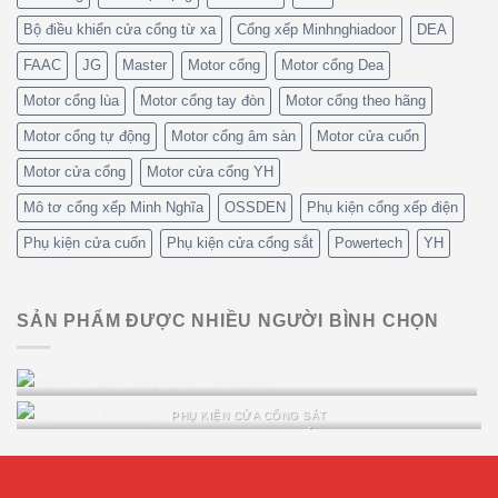
Bộ điều khiển cửa cổng từ xa
Cổng xếp Minhnghiadoor
DEA
FAAC
JG
Master
Motor cổng
Motor cổng Dea
Motor cổng lùa
Motor cổng tay đòn
Motor cổng theo hãng
Motor cổng tự động
Motor cổng âm sàn
Motor cửa cuốn
Motor cửa cổng
Motor cửa cổng YH
Mô tơ cổng xếp Minh Nghĩa
OSSDEN
Phụ kiện cổng xếp điện
Phụ kiện cửa cuốn
Phụ kiện cửa cổng sắt
Powertech
YH
SẢN PHẨM ĐƯỢC NHIỀU NGƯỜI BÌNH CHỌN
Motor cổng lùa JG P370 900kg
PHỤ KIỆN CỬA CỔNG SẮT
Bánh xe treo cửa lùa sắt ray I
Xem nhanh