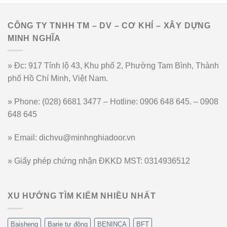
CÔNG TY TNHH TM – DV – CƠ KHÍ – XÂY DỰNG
MINH NGHĨA
» Đc: 917 Tỉnh lộ 43, Khu phố 2, Phường Tam Bình, Thành
phố Hồ Chí Minh, Việt Nam.
» Phone: (028) 6681 3477 – Hotline: 0906 648 645. – 0908
648 645
» Email: dichvu@minhnghiadoor.vn
» Giấy phép chứng nhận ĐKKD MST: 0314936512
XU HƯỚNG TÌM KIẾM NHIỀU NHẤT
Baisheng
Barie tự động
BENINCA
BFT