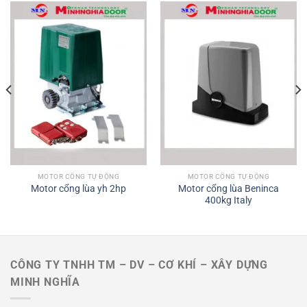
MOTOR CỔNG TỰ ĐỘNG
MOTOR CỔNG TỰ ĐỘNG
Motor cổng lùa Beninca
Motor cổng lùa yh 2hp
400kg Italy
CÔNG TY TNHH TM – DV – CƠ KHÍ – XÂY DỰNG
MINH NGHĨA