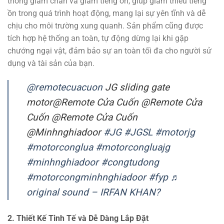
thống giảm chấn và giảm tiếng ồn, giúp giảm thiểu tiếng
ồn trong quá trình hoạt động, mang lại sự yên tĩnh và dễ
chịu cho môi trường xung quanh. Sản phẩm cũng được
tích hợp hệ thống an toàn, tự động dừng lại khi gặp
chướng ngại vật, đảm bảo sự an toàn tối đa cho người sử
dụng và tài sản của bạn.
@remotecuacuon
JG sliding gate
motor@Remote Cửa Cuốn @Remote Cửa
Cuốn @Remote Cửa Cuốn
@Minhnghiadoor
#JG
#JGSL
#motorjg
#motorconglua
#motorcongluajg
#minhnghiadoor
#congtudong
#motorcongminhnghiadoor
#fyp
♬
original sound – IRFAN KHAN?
2. Thiết Kế Tinh Tế và Dễ Dàng Lắp Đặt