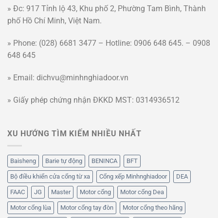
» Đc: 917 Tỉnh lộ 43, Khu phố 2, Phường Tam Bình, Thành
phố Hồ Chí Minh, Việt Nam.
» Phone: (028) 6681 3477 – Hotline: 0906 648 645. – 0908
648 645
» Email: dichvu@minhnghiadoor.vn
» Giấy phép chứng nhận ĐKKD MST: 0314936512
XU HƯỚNG TÌM KIẾM NHIỀU NHẤT
Baisheng
Barie tự động
BENINCA
BFT
Bộ điều khiển cửa cổng từ xa
Cổng xếp Minhnghiadoor
DEA
FAAC
JG
Master
Motor cổng
Motor cổng Dea
Motor cổng lùa
Motor cổng tay đòn
Motor cổng theo hãng