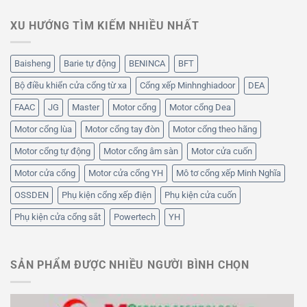
XU HƯỚNG TÌM KIẾM NHIỀU NHẤT
Baisheng
Barie tự động
BENINCA
BFT
Bộ điều khiển cửa cổng từ xa
Cổng xếp Minhnghiadoor
DEA
FAAC
JG
Master
Motor cổng
Motor cổng Dea
Motor cổng lùa
Motor cổng tay đòn
Motor cổng theo hãng
Motor cổng tự động
Motor cổng âm sàn
Motor cửa cuốn
Motor cửa cổng
Motor cửa cổng YH
Mô tơ cổng xếp Minh Nghĩa
OSSDEN
Phụ kiện cổng xếp điện
Phụ kiện cửa cuốn
Phụ kiện cửa cổng sắt
Powertech
YH
SẢN PHẨM ĐƯỢC NHIỀU NGƯỜI BÌNH CHỌN