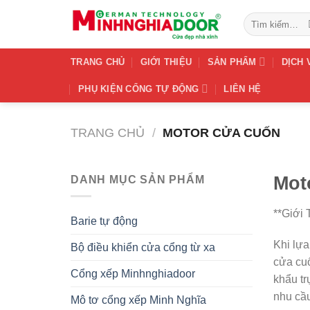
Bỏ
Tìm
qua
kiếm:
nội
dung
TRANG CHỦ
GIỚI THIỆU
SẢN PHẨM
DỊCH 
PHỤ KIỆN CỔNG TỰ ĐỘNG
LIÊN HỆ
TRANG CHỦ
/
MOTOR CỬA CUỐN
Mot
DANH MỤC SẢN PHẨM
**Giới
Barie tự động
Khi lựa
Bộ điều khiển cửa cổng từ xa
cửa cuố
Cổng xếp Minhnghiadoor
khẩu tr
nhu cầu
Mô tơ cổng xếp Minh Nghĩa