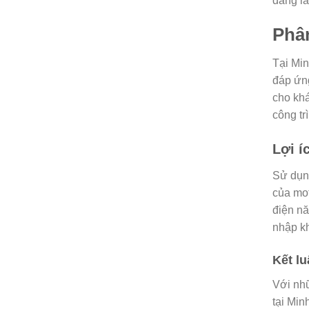
dàng lắ
Phân
Tại Min
đáp ứng
cho khá
công tr
Lợi í
Sử dụng
của mot
điện nă
nhập kh
Kết lu
Với nhữ
tại Min