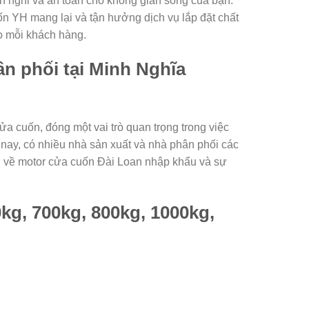
n nghi và an toàn cho không gian sống của bạn.
ốn YH mang lại và tận hưởng dịch vụ lắp đặt chất
o mỗi khách hàng.
n phối tại Minh Nghĩa
a cuốn, đóng một vai trò quan trọng trong việc
n nay, có nhiều nhà sản xuất và nhà phân phối các
iểu về motor cửa cuốn Đài Loan nhập khẩu và sự
kg, 700kg, 800kg, 1000kg,