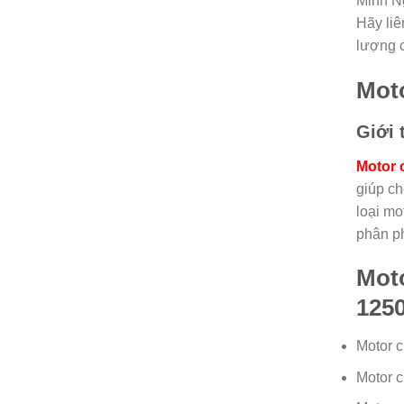
Minh Ng
Hãy liê
lượng c
Moto
Giới 
Motor 
giúp ch
loại mo
phân ph
Moto
1250
Motor 
Motor 