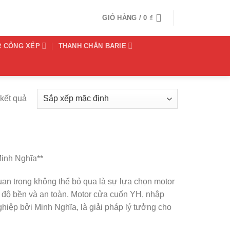
GIỎ HÀNG /
0
₫
R CỔNG XẾP
THANH CHẮN BARIE
 kết quả
inh Nghĩa**
uan trọng không thể bỏ qua là sự lựa chọn motor
ề độ bền và an toàn. Motor cửa cuốn YH, nhập
ghiệp bởi Minh Nghĩa, là giải pháp lý tưởng cho