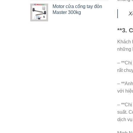
Motor cửa cổng tay đòn
Master 300kg
X
**3. 
Khách h
những 
– **Chị
rất chu
– **Anh
với hiệ
– **Chị
suất. C
dịch vụ.