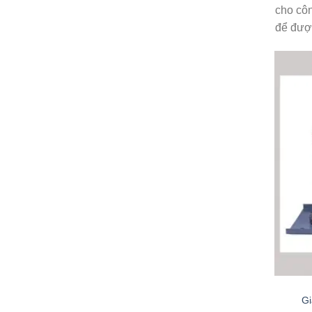
cho côn
để được
Gi