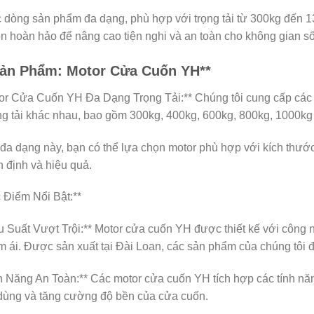
 dòng sản phẩm đa dạng, phù hợp với trọng tải từ 300kg đến
n hoàn hảo để nâng cao tiện nghi và an toàn cho không gian s
Sản Phẩm: Motor Cửa Cuốn YH**
tor Cửa Cuốn YH Đa Dạng Trọng Tải:** Chúng tôi cung cấp cá
ng tải khác nhau, bao gồm 300kg, 400kg, 600kg, 800kg, 1000kg
đa dạng này, bạn có thể lựa chọn motor phù hợp với kích thướ
 định và hiệu quả.
 Điểm Nổi Bật:**
u Suất Vượt Trội:** Motor cửa cuốn YH được thiết kế với công ng
 ái. Được sản xuất tại Đài Loan, các sản phẩm của chúng tôi đ
h Năng An Toàn:** Các motor cửa cuốn YH tích hợp các tính nă
dùng và tăng cường độ bền của cửa cuốn.