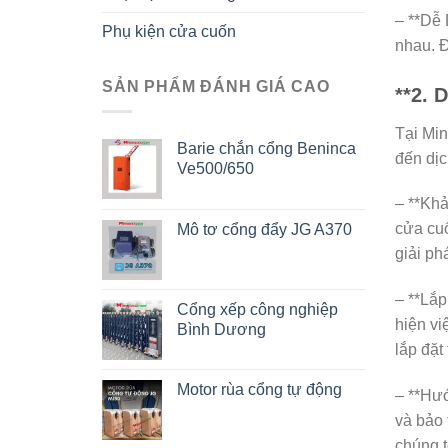
– **Dễ 
Phụ kiện cửa cuốn
nhau. Đ
SẢN PHẨM ĐÁNH GIÁ CAO
**2. 
Tại Min
Barie chắn cổng Beninca
đến dịc
Ve500/650
– **Khả
cửa cuố
Mô tơ cổng đẩy JG A370
giải ph
– **Lắp
Cổng xếp công nghiệp
hiện vi
Bình Dương
lắp đặt
Motor rùa cổng tự động
– **Hướ
và bảo 
chúng t