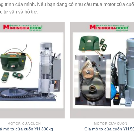
g trình của mình. Nếu bạn đang có nhu cầu mua motor cửa cuốn
 tư vấn và hỗ trợ.
MOTOR CỬA CUỐN
MOTOR CỬA CUỐN
á mô tơ cửa cuốn YH 300kg
Giá mô tơ cửa cuốn YH 5