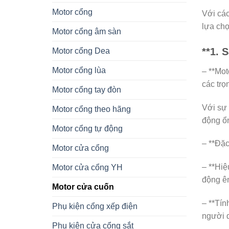
Motor cổng
Với các
lựa chọ
Motor cổng âm sàn
**1. 
Motor cổng Dea
Motor cổng lùa
– **Mo
các trọ
Motor cổng tay đòn
Với sự 
Motor cổng theo hãng
động ổn
Motor cổng tự động
– **Đặc
Motor cửa cổng
– **Hiệ
Motor cửa cổng YH
động êm
Motor cửa cuốn
– **Tín
Phụ kiện cổng xếp điện
người 
Phụ kiện cửa cổng sắt