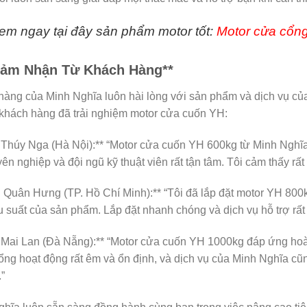
em ngay tại đây sản phẩm motor tốt:
Motor cửa cổn
Cảm Nhận Từ Khách Hàng**
àng của Minh Nghĩa luôn hài lòng với sản phẩm và dịch vụ của 
khách hàng đã trải nghiệm motor cửa cuốn YH:
 Thúy Nga (Hà Nội):** “Motor cửa cuốn YH 600kg từ Minh Nghĩa 
yên nghiệp và đội ngũ kỹ thuật viên rất tận tâm. Tôi cảm thấy rất
 Quân Hưng (TP. Hồ Chí Minh):** “Tôi đã lắp đặt motor YH 800
u suất của sản phẩm. Lắp đặt nhanh chóng và dịch vụ hỗ trợ rất 
 Mai Lan (Đà Nẵng):** “Motor cửa cuốn YH 1000kg đáp ứng hoàn
ổng hoạt động rất êm và ổn định, và dịch vụ của Minh Nghĩa cũn
”