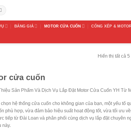
VỤ
BẢNG GIÁ
MOTOR CỬA CUỐN
CỔNG XẾP & MOTO
Hiển thị tất cả 5
or cửa cuốn
 Thiệu Sản Phẩm Và Dịch Vụ Lắp Đặt Motor Cửa Cuốn YH Từ M
 chọn hệ thống cửa cuốn cho không gian của bạn, một yếu tố q
n phù hợp, vừa đảm bảo hiệu suất hoạt động tốt, vừa tối ưu v
ực tiếp từ Đài Loan và phân phối cùng dịch vụ lắp đặt chuyên n
 này.