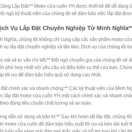
Dàng Lắp Đặt:** Motor cửa cuốn YH được thiết kế để dễ dàng l
ội ngũ kỹ thuật viên của chúng tôi sẽ đảm bảo việc lắp đặt đư
Dịch Vụ Lắp Đặt Chuyên Nghiệp Từ Minh Nghĩa*
h Nghĩa, chúng tôi không chỉ cung cấp các sản phẩm motor c
h vụ lắp đặt chuyên nghiệp và tận tâm. Dịch vụ của chúng tôi b
o sát và tư vấn chi tiết:** Đội ngũ chuyên gia của chúng tôi sẽ 
n phù hợp nhất với yêu cầu và điều kiện cụ thể của bạn. Chúng
áp tối ưu để đảm bảo hiệu quả sử dụng cao nhất.
 đặt chính xác và nhanh chóng:** Các kỹ thuật viên của Minh N
ệc lắp đặt motor cửa cuốn YH một cách chính xác và nhanh chó
 theo đúng tiêu chuẩn chất lượng và an toàn.
ng dẫn sử dụng và bảo trì:** Sau khi hoàn tất lắp đặt, chúng t
trì motor cửa cuốn để đảm bảo hiệu suất tối ưu và kéo dài tuổi
ôi luôn sẵn sàng giải đáp mọi thắc mắc và hỗ trợ bạn khi cần thi