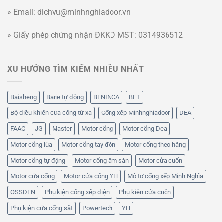
» Email: dichvu@minhnghiadoor.vn
» Giấy phép chứng nhận ĐKKD MST: 0314936512
XU HƯỚNG TÌM KIẾM NHIỀU NHẤT
Baisheng
Barie tự động
BENINCA
BFT
Bộ điều khiển cửa cổng từ xa
Cổng xếp Minhnghiadoor
DEA
FAAC
JG
Master
Motor cổng
Motor cổng Dea
Motor cổng lùa
Motor cổng tay đòn
Motor cổng theo hãng
Motor cổng tự động
Motor cổng âm sàn
Motor cửa cuốn
Motor cửa cổng
Motor cửa cổng YH
Mô tơ cổng xếp Minh Nghĩa
OSSDEN
Phụ kiện cổng xếp điện
Phụ kiện cửa cuốn
Phụ kiện cửa cổng sắt
Powertech
YH