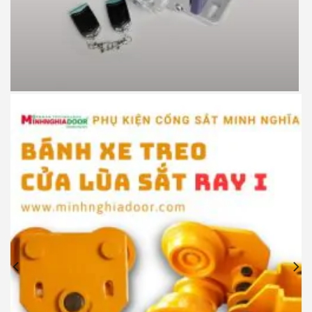
Motor cổng lùa JG P370 900kg