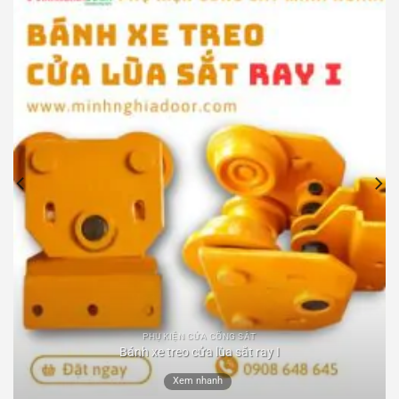
PHỤ KIỆN CỬA CỔNG SẮT
Bánh xe treo cửa lùa sắt ray I
Xem nhanh