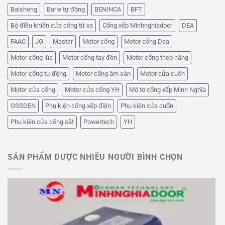
Baisheng
Barie tự động
BENINCA
BFT
Bộ điều khiển cửa cổng từ xa
Cổng xếp Minhnghiadoor
DEA
FAAC
JG
Master
Motor cổng
Motor cổng Dea
Motor cổng lùa
Motor cổng tay đòn
Motor cổng theo hãng
Motor cổng tự động
Motor cổng âm sàn
Motor cửa cuốn
Motor cửa cổng
Motor cửa cổng YH
Mô tơ cổng xếp Minh Nghĩa
OSSDEN
Phụ kiện cổng xếp điện
Phụ kiện cửa cuốn
Phụ kiện cửa cổng sắt
Powertech
YH
SẢN PHẨM ĐƯỢC NHIỀU NGƯỜI BÌNH CHỌN