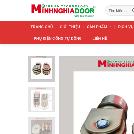
Bỏ
Tìm
qua
kiếm:
nội
dung
TRANG CHỦ
GIỚI THIỆU
SẢN PHẨM
DỊCH VỤ
PHỤ KIỆN CỔNG TỰ ĐỘNG
LIÊN HỆ