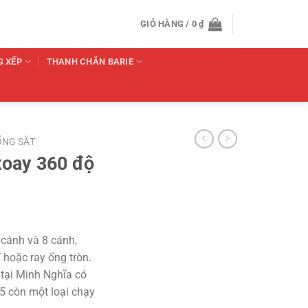
GIỎ HÀNG /
0
₫
G XẾP
THANH CHẮN BARIE
ỔNG SẮT
xoay 360 độ
 cánh và 8 cánh,
 hoặc ray ống tròn.
tại Minh Nghĩa có
55 còn một loại chạy