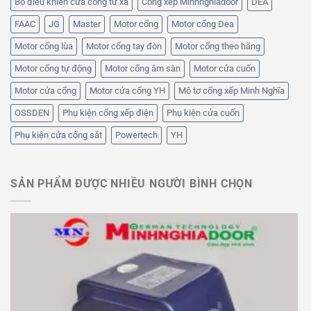
Bộ điều khiển cửa cổng từ xa
Cổng xếp Minhnghiadoor
DEA
FAAC
JG
Master
Motor cổng
Motor cổng Dea
Motor cổng lùa
Motor cổng tay đòn
Motor cổng theo hãng
Motor cổng tự động
Motor cổng âm sàn
Motor cửa cuốn
Motor cửa cổng
Motor cửa cổng YH
Mô tơ cổng xếp Minh Nghĩa
OSSDEN
Phụ kiện cổng xếp điện
Phụ kiện cửa cuốn
Phụ kiện cửa cổng sắt
Powertech
YH
SẢN PHẨM ĐƯỢC NHIỀU NGƯỜI BÌNH CHỌN