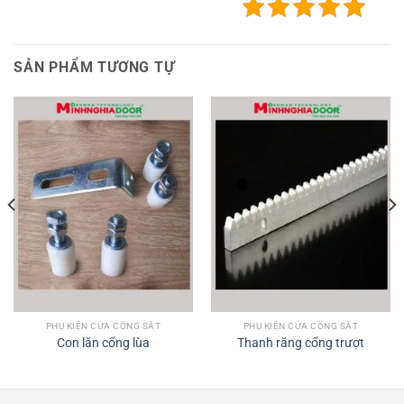
SẢN PHẨM TƯƠNG TỰ
PHỤ KIỆN CỬA CỔNG SẮT
PHỤ KIỆN CỬA CỔNG SẮT
Con lăn cổng lùa
Thanh răng cổng trượt