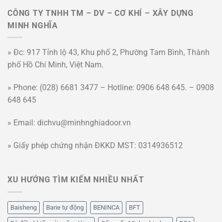
CÔNG TY TNHH TM – DV – CƠ KHÍ – XÂY DỰNG
MINH NGHĨA
» Đc: 917 Tỉnh lộ 43, Khu phố 2, Phường Tam Bình, Thành
phố Hồ Chí Minh, Việt Nam.
» Phone: (028) 6681 3477 – Hotline: 0906 648 645. – 0908
648 645
» Email: dichvu@minhnghiadoor.vn
» Giấy phép chứng nhận ĐKKD MST: 0314936512
XU HƯỚNG TÌM KIẾM NHIỀU NHẤT
Baisheng
Barie tự động
BENINCA
BFT