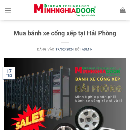
Bỏ
qua
nội
dung
Mua bánh xe cổng xếp tại Hải Phòng
ĐĂNG VÀO
17/02/2024
BỞI
ADMIN
17
Th2