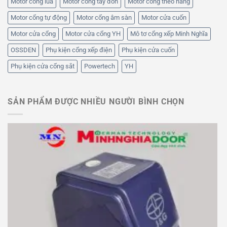
Motor cổng lùa
Motor cổng tay đòn
Motor cổng theo hãng
Motor cổng tự động
Motor cổng âm sàn
Motor cửa cuốn
Motor cửa cổng
Motor cửa cổng YH
Mô tơ cổng xếp Minh Nghĩa
OSSDEN
Phụ kiện cổng xếp điện
Phụ kiện cửa cuốn
Phụ kiện cửa cổng sắt
Powertech
YH
SẢN PHẨM ĐƯỢC NHIỀU NGƯỜI BÌNH CHỌN