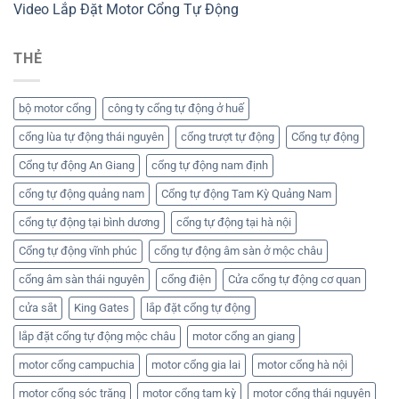
Video Lắp Đặt Motor Cổng Tự Động
THẺ
bộ motor cổng
công ty cổng tự động ở huế
cổng lùa tự động thái nguyên
cổng trượt tự động
Cổng tự động
Cổng tự động An Giang
cổng tự động nam định
cổng tự động quảng nam
Cổng tự động Tam Kỳ Quảng Nam
cổng tự động tại bình dương
cổng tự động tại hà nội
Cổng tự động vĩnh phúc
cổng tự động âm sàn ở mộc châu
cổng âm sàn thái nguyên
cổng điện
Cửa cổng tự động cơ quan
cửa sắt
King Gates
lắp đặt cổng tự động
lắp đặt cổng tự động mộc châu
motor cổng an giang
motor cổng campuchia
motor cổng gia lai
motor cổng hà nội
motor cổng sóc trăng
motor cổng tam kỳ
motor cổng thái nguyên