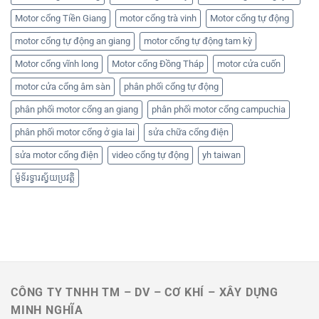
Motor cổng Tiền Giang
motor cổng trà vinh
Motor cổng tự động
motor cổng tự động an giang
motor cổng tự động tam kỳ
Motor cổng vĩnh long
Motor cổng Đồng Tháp
motor cửa cuốn
motor cửa cổng âm sàn
phân phối cổng tự động
phân phối motor cổng an giang
phân phối motor cổng campuchia
phân phối motor cổng ở gia lai
sửa chữa cổng điện
sửa motor cổng điện
video cổng tự động
yh taiwan
ម៉ូទ័រទ្វារស្វ័យប្រវត្តិ
CÔNG TY TNHH TM – DV – CƠ KHÍ – XÂY DỰNG
MINH NGHĨA