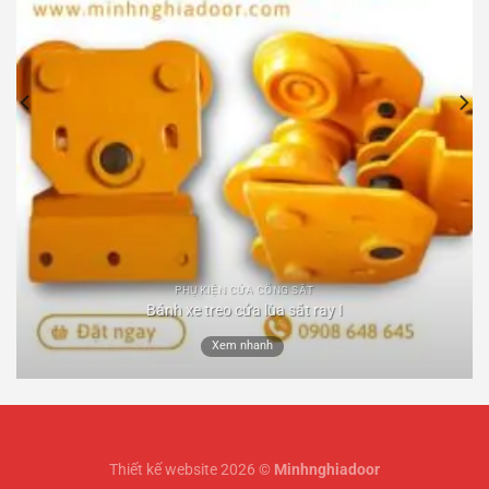
PHỤ KIỆN CỬA CỔNG SẮT
Bánh xe treo cửa lùa sắt ray I
Xem nhanh
Thiết kế website 2026 ©
Minhnghiadoor