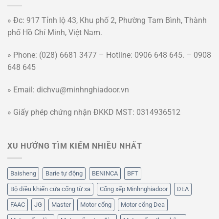
» Đc: 917 Tỉnh lộ 43, Khu phố 2, Phường Tam Bình, Thành
phố Hồ Chí Minh, Việt Nam.
» Phone: (028) 6681 3477 – Hotline: 0906 648 645. – 0908
648 645
» Email: dichvu@minhnghiadoor.vn
» Giấy phép chứng nhận ĐKKD MST: 0314936512
XU HƯỚNG TÌM KIẾM NHIỀU NHẤT
Baisheng
Barie tự động
BENINCA
BFT
Bộ điều khiển cửa cổng từ xa
Cổng xếp Minhnghiadoor
DEA
FAAC
JG
Master
Motor cổng
Motor cổng Dea