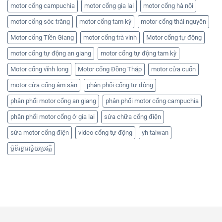
motor cổng campuchia
motor cổng gia lai
motor cổng hà nội
motor cổng sóc trăng
motor cổng tam kỳ
motor cổng thái nguyên
Motor cổng Tiền Giang
motor cổng trà vinh
Motor cổng tự động
motor cổng tự động an giang
motor cổng tự động tam kỳ
Motor cổng vĩnh long
Motor cổng Đồng Tháp
motor cửa cuốn
motor cửa cổng âm sàn
phân phối cổng tự động
phân phối motor cổng an giang
phân phối motor cổng campuchia
phân phối motor cổng ở gia lai
sửa chữa cổng điện
sửa motor cổng điện
video cổng tự động
yh taiwan
ម៉ូទ័រទ្វារស្វ័យប្រវត្តិ