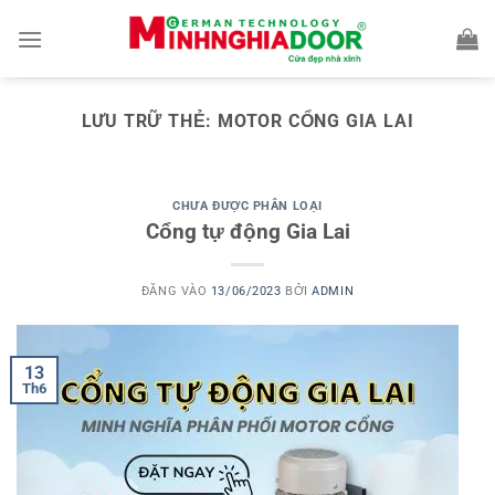
Bỏ
qua
nội
dung
LƯU TRỮ THẺ:
MOTOR CỔNG GIA LAI
CHƯA ĐƯỢC PHÂN LOẠI
Cổng tự động Gia Lai
ĐĂNG VÀO
13/06/2023
BỞI
ADMIN
13
Th6