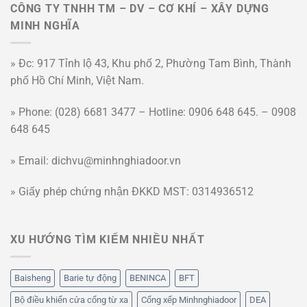
CÔNG TY TNHH TM – DV – CƠ KHÍ – XÂY DỰNG
MINH NGHĨA
» Đc: 917 Tỉnh lộ 43, Khu phố 2, Phường Tam Bình, Thành
phố Hồ Chí Minh, Việt Nam.
» Phone: (028) 6681 3477 – Hotline: 0906 648 645. – 0908
648 645
» Email: dichvu@minhnghiadoor.vn
» Giấy phép chứng nhận ĐKKD MST: 0314936512
XU HƯỚNG TÌM KIẾM NHIỀU NHẤT
Baisheng
Barie tự động
BENINCA
BFT
Bộ điều khiển cửa cổng từ xa
Cổng xếp Minhnghiadoor
DEA