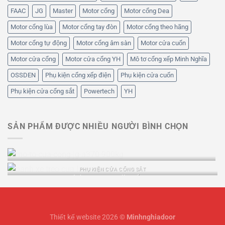
FAAC
JG
Master
Motor cổng
Motor cổng Dea
Motor cổng lùa
Motor cổng tay đòn
Motor cổng theo hãng
Motor cổng tự động
Motor cổng âm sàn
Motor cửa cuốn
Motor cửa cổng
Motor cửa cổng YH
Mô tơ cổng xếp Minh Nghĩa
OSSDEN
Phụ kiện cổng xếp điện
Phụ kiện cửa cuốn
Phụ kiện cửa cổng sắt
Powertech
YH
SẢN PHẨM ĐƯỢC NHIỀU NGƯỜI BÌNH CHỌN
Motor cổng lùa JG P370 900kg
PHỤ KIỆN CỬA CỔNG SẮT
Bánh xe treo cửa lùa sắt ray I
Xem nhanh
Thiết kế website 2026 ©
Minhnghiadoor