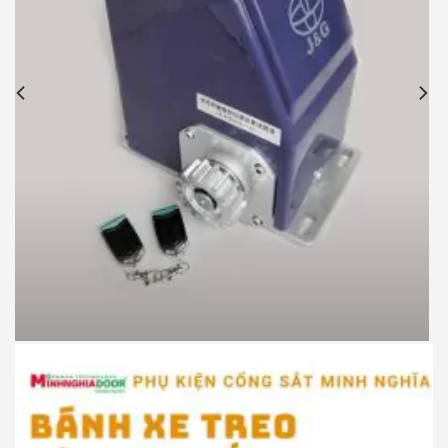
Motor cổng lùa JG P370 900kg