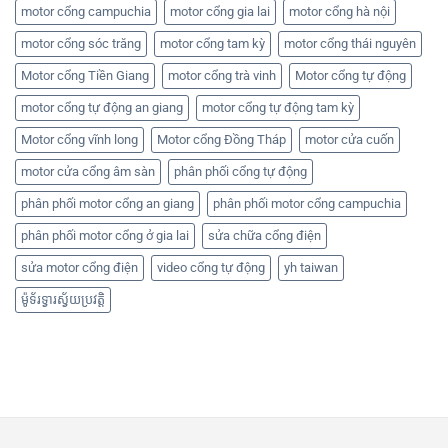
motor cổng campuchia
motor cổng gia lai
motor cổng hà nội
motor cổng sóc trăng
motor cổng tam kỳ
motor cổng thái nguyên
Motor cổng Tiền Giang
motor cổng trà vinh
Motor cổng tự động
motor cổng tự động an giang
motor cổng tự động tam kỳ
Motor cổng vĩnh long
Motor cổng Đồng Tháp
motor cửa cuốn
motor cửa cổng âm sàn
phân phối cổng tự động
phân phối motor cổng an giang
phân phối motor cổng campuchia
phân phối motor cổng ở gia lai
sửa chữa cổng điện
sửa motor cổng điện
video cổng tự động
yh taiwan
ម៉ូទ័រទ្វារស្វ័យប្រវត្តិ