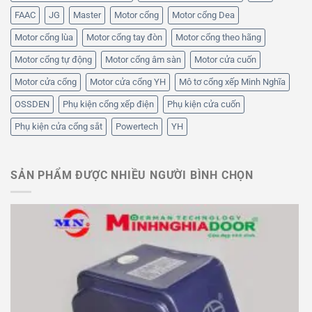
FAAC
JG
Master
Motor cổng
Motor cổng Dea
Motor cổng lùa
Motor cổng tay đòn
Motor cổng theo hãng
Motor cổng tự động
Motor cổng âm sàn
Motor cửa cuốn
Motor cửa cổng
Motor cửa cổng YH
Mô tơ cổng xếp Minh Nghĩa
OSSDEN
Phụ kiện cổng xếp điện
Phụ kiện cửa cuốn
Phụ kiện cửa cổng sắt
Powertech
YH
SẢN PHẨM ĐƯỢC NHIỀU NGƯỜI BÌNH CHỌN