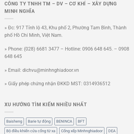
CÔNG TY TNHH TM – DV – CƠ KHÍ – XÂY DỰNG
MINH NGHĨA
» Đc: 917 Tỉnh lộ 43, Khu phố 2, Phường Tam Bình, Thành
phố Hồ Chí Minh, Việt Nam.
» Phone: (028) 6681 3477 – Hotline: 0906 648 645. – 0908
648 645
» Email: dichvu@minhnghiadoor.vn
» Giấy phép chứng nhận ĐKKD MST: 0314936512
XU HƯỚNG TÌM KIẾM NHIỀU NHẤT
Baisheng
Barie tự động
BENINCA
BFT
Bộ điều khiển cửa cổng từ xa
Cổng xếp Minhnghiadoor
DEA