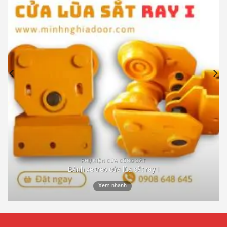
PHỤ KIỆN CỬA CỔNG SẮT
Bánh xe treo cửa lùa sắt ray I
Xem nhanh