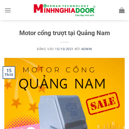
Bỏ
qua
nội
dung
Motor cổng trượt tại Quảng Nam
ĐĂNG VÀO
15/10/2021
BỞI
ADMIN
15
Th10