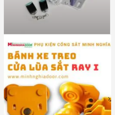
Motor cổng lùa JG P370 900kg