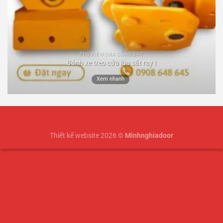
PHỤ KIỆN CỬA CỔNG SẮT
Bánh xe treo cửa lùa sắt ray I
Xem nhanh
Thiết kế website 2026 ©
Minhnghiadoor