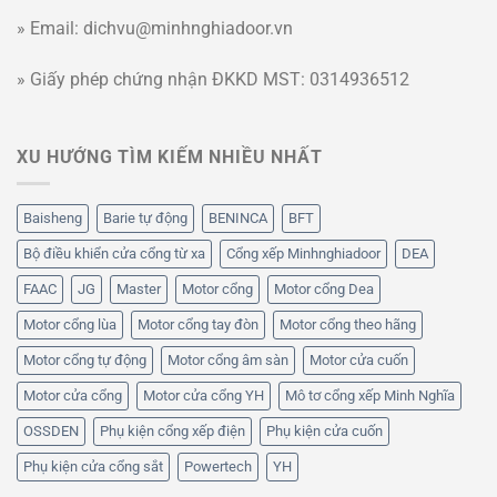
» Email: dichvu@minhnghiadoor.vn
» Giấy phép chứng nhận ĐKKD MST: 0314936512
XU HƯỚNG TÌM KIẾM NHIỀU NHẤT
Baisheng
Barie tự động
BENINCA
BFT
Bộ điều khiển cửa cổng từ xa
Cổng xếp Minhnghiadoor
DEA
FAAC
JG
Master
Motor cổng
Motor cổng Dea
Motor cổng lùa
Motor cổng tay đòn
Motor cổng theo hãng
Motor cổng tự động
Motor cổng âm sàn
Motor cửa cuốn
Motor cửa cổng
Motor cửa cổng YH
Mô tơ cổng xếp Minh Nghĩa
OSSDEN
Phụ kiện cổng xếp điện
Phụ kiện cửa cuốn
Phụ kiện cửa cổng sắt
Powertech
YH