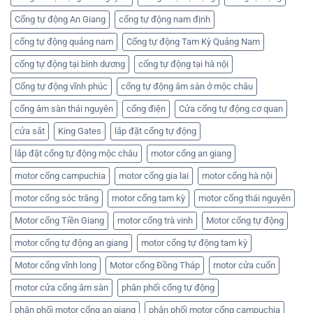
Cổng tự động An Giang
cổng tự động nam định
cổng tự động quảng nam
Cổng tự động Tam Kỳ Quảng Nam
cổng tự động tại bình dương
cổng tự động tại hà nội
Cổng tự động vĩnh phúc
cổng tự động âm sàn ở mộc châu
cổng âm sàn thái nguyên
cổng điện
Cửa cổng tự động cơ quan
cửa sắt
King Gates
lắp đặt cổng tự động
lắp đặt cổng tự động mộc châu
motor cổng an giang
motor cổng campuchia
motor cổng gia lai
motor cổng hà nội
motor cổng sóc trăng
motor cổng tam kỳ
motor cổng thái nguyên
Motor cổng Tiền Giang
motor cổng trà vinh
Motor cổng tự động
motor cổng tự động an giang
motor cổng tự động tam kỳ
Motor cổng vĩnh long
Motor cổng Đồng Tháp
motor cửa cuốn
motor cửa cổng âm sàn
phân phối cổng tự động
phân phối motor cổng an giang
phân phối motor cổng campuchia