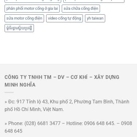
phân phối motor cổng ở gia lai
sửa chữa cổng điện
sửa motor cổng điện
video cổng tự động
yh taiwan
ម៉ូទ័រទ្វារស្វ័យប្រវត្តិ
CÔNG TY TNHH TM – DV – CƠ KHÍ – XÂY DỰNG
MINH NGHĨA
» Đc: 917 Tỉnh lộ 43, Khu phố 2, Phường Tam Bình, Thành
phố Hồ Chí Minh, Việt Nam.
» Phone: (028) 6681 3477 – Hotline: 0906 648 645. – 0908
648 645