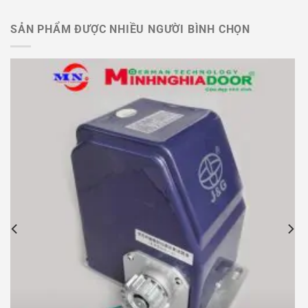
SẢN PHẨM ĐƯỢC NHIỀU NGƯỜI BÌNH CHỌN