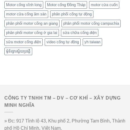
Motor cổng vĩnh long
Motor cổng Đồng Tháp
motor cửa cuốn
motor cửa cổng âm sàn
phân phối cổng tự động
phân phối motor cổng an giang
phân phối motor cổng campuchia
phân phối motor cổng ở gia lai
sửa chữa cổng điện
sửa motor cổng điện
video cổng tự động
yh taiwan
ម៉ូទ័រទ្វារស្វ័យប្រវត្តិ
CÔNG TY TNHH TM – DV – CƠ KHÍ – XÂY DỰNG
MINH NGHĨA
» Đc: 917 Tỉnh lộ 43, Khu phố 2, Phường Tam Bình, Thành
phố Hồ Chí Minh, Việt Nam.