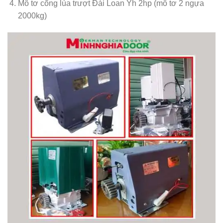
Mô tơ cổng lùa trượt Đài Loan Yh 2hp (mô tơ 2 ngựa
2000kg)