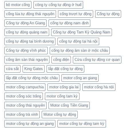
bộ motor cổng
công ty cổng tự động ở huế
cổng lùa tự động thái nguyên
cổng trượt tự động
Cổng tự động
Cổng tự động An Giang
cổng tự động nam định
cổng tự động quảng nam
Cổng tự động Tam Kỳ Quảng Nam
cổng tự động tại bình dương
cổng tự động tại hà nội
Cổng tự động vĩnh phúc
cổng tự động âm sàn ở mộc châu
cổng âm sàn thái nguyên
cổng điện
Cửa cổng tự động cơ quan
cửa sắt
King Gates
lắp đặt cổng tự động
lắp đặt cổng tự động mộc châu
motor cổng an giang
motor cổng campuchia
motor cổng gia lai
motor cổng hà nội
motor cổng sóc trăng
motor cổng tam kỳ
motor cổng thái nguyên
Motor cổng Tiền Giang
motor cổng trà vinh
Motor cổng tự động
motor cổng tự động an giang
motor cổng tự động tam kỳ