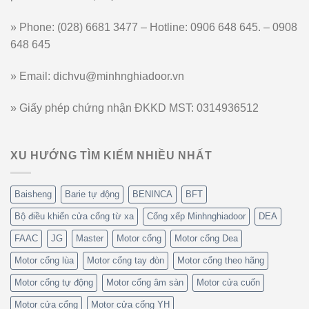
» Phone: (028) 6681 3477 – Hotline: 0906 648 645. – 0908
648 645
» Email: dichvu@minhnghiadoor.vn
» Giấy phép chứng nhận ĐKKD MST: 0314936512
XU HƯỚNG TÌM KIẾM NHIỀU NHẤT
Baisheng
Barie tự động
BENINCA
BFT
Bộ điều khiển cửa cổng từ xa
Cổng xếp Minhnghiadoor
DEA
FAAC
JG
Master
Motor cổng
Motor cổng Dea
Motor cổng lùa
Motor cổng tay đòn
Motor cổng theo hãng
Motor cổng tự động
Motor cổng âm sàn
Motor cửa cuốn
Motor cửa cổng
Motor cửa cổng YH