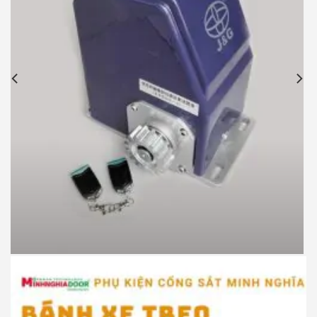
Motor cổng lùa JG P370 900kg