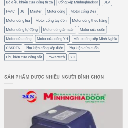
Bộ điều khiển cửa cổng từ xa
Cổng xếp Minhnghiadoor
DEA
FAAC
JG
Master
Motor cổng
Motor cổng Dea
Motor cổng lùa
Motor cổng tay đòn
Motor cổng theo hãng
Motor cổng tự động
Motor cổng âm sàn
Motor cửa cuốn
Motor cửa cổng
Motor cửa cổng YH
Mô tơ cổng xếp Minh Nghĩa
OSSDEN
Phụ kiện cổng xếp điện
Phụ kiện cửa cuốn
Phụ kiện cửa cổng sắt
Powertech
YH
SẢN PHẨM ĐƯỢC NHIỀU NGƯỜI BÌNH CHỌN