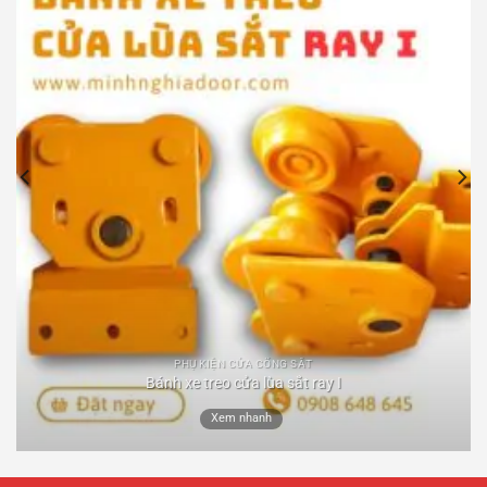
PHỤ KIỆN CỬA CỔNG SẮT
Bánh xe treo cửa lùa sắt ray I
Xem nhanh