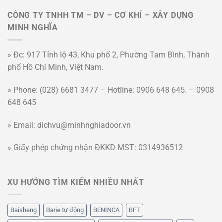
CÔNG TY TNHH TM – DV – CƠ KHÍ – XÂY DỰNG
MINH NGHĨA
» Đc: 917 Tỉnh lộ 43, Khu phố 2, Phường Tam Bình, Thành
phố Hồ Chí Minh, Việt Nam.
» Phone: (028) 6681 3477 – Hotline: 0906 648 645. – 0908
648 645
» Email: dichvu@minhnghiadoor.vn
» Giấy phép chứng nhận ĐKKD MST: 0314936512
XU HƯỚNG TÌM KIẾM NHIỀU NHẤT
Baisheng
Barie tự động
BENINCA
BFT