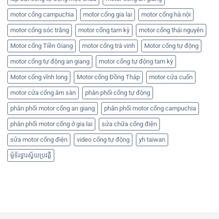
motor cổng campuchia
motor cổng gia lai
motor cổng hà nội
motor cổng sóc trăng
motor cổng tam kỳ
motor cổng thái nguyên
Motor cổng Tiền Giang
motor cổng trà vinh
Motor cổng tự động
motor cổng tự động an giang
motor cổng tự động tam kỳ
Motor cổng vĩnh long
Motor cổng Đồng Tháp
motor cửa cuốn
motor cửa cổng âm sàn
phân phối cổng tự động
phân phối motor cổng an giang
phân phối motor cổng campuchia
phân phối motor cổng ở gia lai
sửa chữa cổng điện
sửa motor cổng điện
video cổng tự động
yh taiwan
ម៉ូទ័រទ្វារស្វ័យប្រវត្តិ