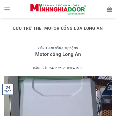
Bỏ
qua
nội
dung
LƯU TRỮ THẺ:
MOTOR CỔNG LÙA LONG AN
KIẾN THỨC CỔNG TỰ ĐỘNG
Motor cổng Long An
ĐĂNG VÀO
24/11/2021
BỞI
ADMIN
24
Th11