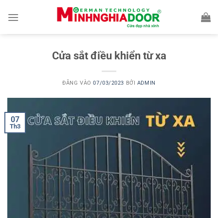
Bỏ
qua
nội
dung
Cửa sắt điều khiển từ xa
ĐĂNG VÀO
07/03/2023
BỞI
ADMIN
07
Th3