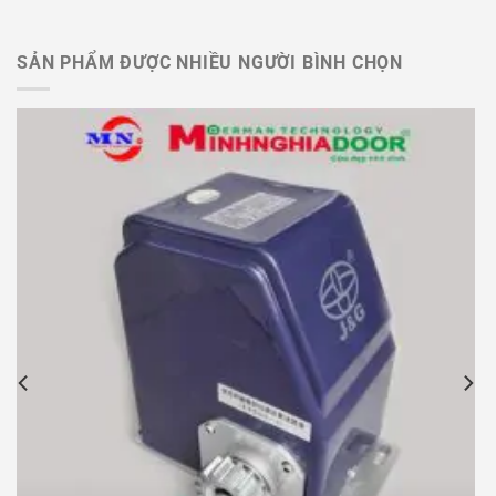
SẢN PHẨM ĐƯỢC NHIỀU NGƯỜI BÌNH CHỌN