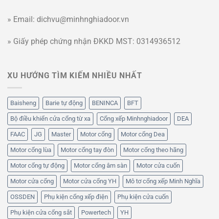
» Email: dichvu@minhnghiadoor.vn
» Giấy phép chứng nhận ĐKKD MST: 0314936512
XU HƯỚNG TÌM KIẾM NHIỀU NHẤT
Baisheng
Barie tự động
BENINCA
BFT
Bộ điều khiển cửa cổng từ xa
Cổng xếp Minhnghiadoor
DEA
FAAC
JG
Master
Motor cổng
Motor cổng Dea
Motor cổng lùa
Motor cổng tay đòn
Motor cổng theo hãng
Motor cổng tự động
Motor cổng âm sàn
Motor cửa cuốn
Motor cửa cổng
Motor cửa cổng YH
Mô tơ cổng xếp Minh Nghĩa
OSSDEN
Phụ kiện cổng xếp điện
Phụ kiện cửa cuốn
Phụ kiện cửa cổng sắt
Powertech
YH