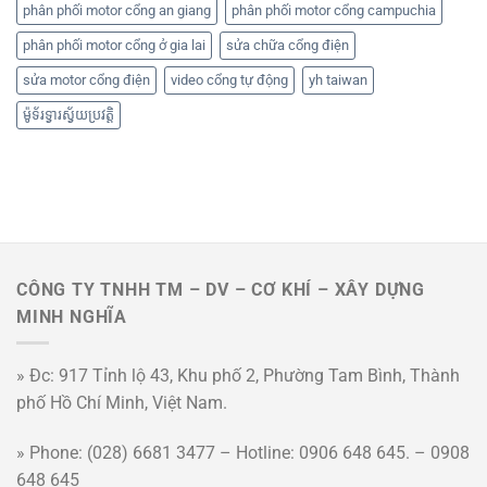
phân phối motor cổng an giang
phân phối motor cổng campuchia
phân phối motor cổng ở gia lai
sửa chữa cổng điện
sửa motor cổng điện
video cổng tự động
yh taiwan
ម៉ូទ័រទ្វារស្វ័យប្រវត្តិ
CÔNG TY TNHH TM – DV – CƠ KHÍ – XÂY DỰNG
MINH NGHĨA
» Đc: 917 Tỉnh lộ 43, Khu phố 2, Phường Tam Bình, Thành
phố Hồ Chí Minh, Việt Nam.
» Phone: (028) 6681 3477 – Hotline: 0906 648 645. – 0908
648 645