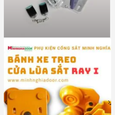
Motor cổng lùa JG P370 900kg