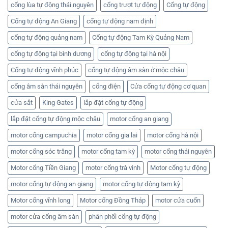
cổng lùa tự động thái nguyên
cổng trượt tự động
Cổng tự động
Cổng tự động An Giang
cổng tự động nam định
cổng tự động quảng nam
Cổng tự động Tam Kỳ Quảng Nam
cổng tự động tại bình dương
cổng tự động tại hà nội
Cổng tự động vĩnh phúc
cổng tự động âm sàn ở mộc châu
cổng âm sàn thái nguyên
cổng điện
Cửa cổng tự động cơ quan
cửa sắt
King Gates
lắp đặt cổng tự động
lắp đặt cổng tự động mộc châu
motor cổng an giang
motor cổng campuchia
motor cổng gia lai
motor cổng hà nội
motor cổng sóc trăng
motor cổng tam kỳ
motor cổng thái nguyên
Motor cổng Tiền Giang
motor cổng trà vinh
Motor cổng tự động
motor cổng tự động an giang
motor cổng tự động tam kỳ
Motor cổng vĩnh long
Motor cổng Đồng Tháp
motor cửa cuốn
motor cửa cổng âm sàn
phân phối cổng tự động