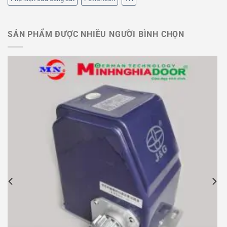
SẢN PHẨM ĐƯỢC NHIỀU NGƯỜI BÌNH CHỌN