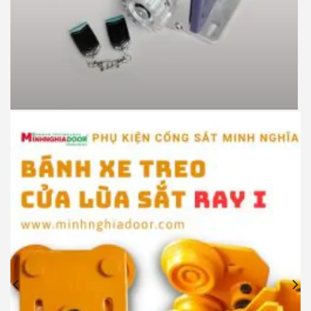
Motor cổng lùa JG P370 900kg