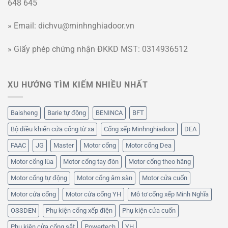
648 645
» Email: dichvu@minhnghiadoor.vn
» Giấy phép chứng nhận ĐKKD MST: 0314936512
XU HƯỚNG TÌM KIẾM NHIỀU NHẤT
Baisheng
Barie tự động
BENINCA
BFT
Bộ điều khiển cửa cổng từ xa
Cổng xếp Minhnghiadoor
DEA
FAAC
JG
Master
Motor cổng
Motor cổng Dea
Motor cổng lùa
Motor cổng tay đòn
Motor cổng theo hãng
Motor cổng tự động
Motor cổng âm sàn
Motor cửa cuốn
Motor cửa cổng
Motor cửa cổng YH
Mô tơ cổng xếp Minh Nghĩa
OSSDEN
Phụ kiện cổng xếp điện
Phụ kiện cửa cuốn
Phụ kiện cửa cổng sắt
Powertech
YH