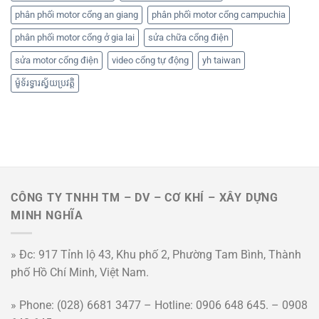
phân phối motor cổng an giang
phân phối motor cổng campuchia
phân phối motor cổng ở gia lai
sửa chữa cổng điện
sửa motor cổng điện
video cổng tự động
yh taiwan
ម៉ូទ័រទ្វារស្វ័យប្រវត្តិ
CÔNG TY TNHH TM – DV – CƠ KHÍ – XÂY DỰNG
MINH NGHĨA
» Đc: 917 Tỉnh lộ 43, Khu phố 2, Phường Tam Bình, Thành
phố Hồ Chí Minh, Việt Nam.
» Phone: (028) 6681 3477 – Hotline: 0906 648 645. – 0908