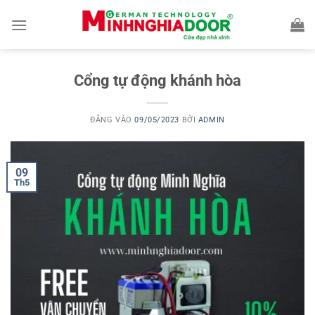
Bỏ
qua
nội
dung
Cổng tự động khánh hòa
ĐĂNG VÀO
09/05/2023
BỞI
ADMIN
09
Th5