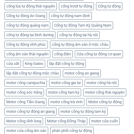
cổng lùa tự động thái nguyên
cổng trượt tự động
Cổng tự động
Cổng tự động An Giang
cổng tự động nam định
cổng tự động quảng nam
Cổng tự động Tam Kỳ Quảng Nam
cổng tự động tại bình dương
cổng tự động tại hà nội
Cổng tự động vĩnh phúc
cổng tự động âm sàn ở mộc châu
cổng âm sàn thái nguyên
cổng điện
Cửa cổng tự động cơ quan
cửa sắt
King Gates
lắp đặt cổng tự động
lắp đặt cổng tự động mộc châu
motor cổng an giang
motor cổng campuchia
motor cổng gia lai
motor cổng hà nội
motor cổng sóc trăng
motor cổng tam kỳ
motor cổng thái nguyên
Motor cổng Tiền Giang
motor cổng trà vinh
Motor cổng tự động
motor cổng tự động an giang
motor cổng tự động tam kỳ
Motor cổng vĩnh long
Motor cổng Đồng Tháp
motor cửa cuốn
motor cửa cổng âm sàn
phân phối cổng tự động